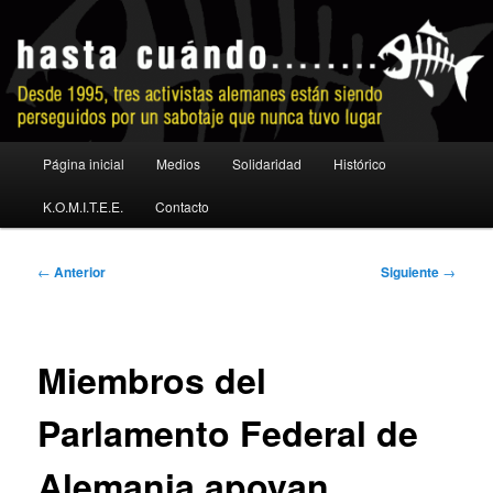
Ir
al
contenido
principal
No a la extradición
Menú
Página inicial
Medios
Solidaridad
Histórico
principal
K.O.M.I.T.E.E.
Contacto
Navegación
←
Anterior
Siguiente
→
de
entradas
Miembros del
Parlamento Federal de
Alemania apoyan