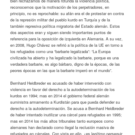
bien rechazamos de manera rotunda la violencia política,
reconocemos que la motivación de los perpetradores, en
principio, no es reprochable: su afán era el de protestar en contra
de la represión militar del pueblo kurdo en Turquía y de la
también represiva política migratoria del Estado alemán. Estos
dos aspectos eran y siguen siendo importantes puntos de
referencia para la oposición de izquierda en Alemania. A su vez,
en 2008, Hugo Chávez se refirió a la política de la UE en torno a
los refugiados como una “barbarie legalizada”: “La Europa
civilizada ha abierto y ha legalizado la barbarie, porque es una
verdadera barbarie, es algo bárbaro, digno de la épocas, de las
peores épocas en las que la barbarie imperó en el mundo”.
Bernhard Heidbreder es acusado de haber intervenido con
violencia en favor del derecho a la autodeterminación de los
kurdos en 1994; mas en 2014 el gobierno federal alemán
suministra armamento a Kurdistán para que pueda defender su
derecho a la autodeterminación. Se acusa a Bernhard Heidbreder
de haber intentado inutilizar una cárcel para refugiados en 1995;
mas en 2014 los más altos tribunales tanto europeos como
alemanes han declarado como ilegal la reclusión masiva de
refugiados en cárceles. Con vista en ello, ¿es legítimo perseguir