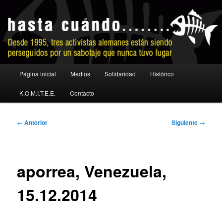
Ir
al
contenido
principal
No a la extradición
Menú
Página inicial
Medios
Solidaridad
Histórico
principal
K.O.M.I.T.E.E.
Contacto
Navegación
←
Anterior
Siguiente
→
de
entradas
aporrea, Venezuela,
15.12.2014