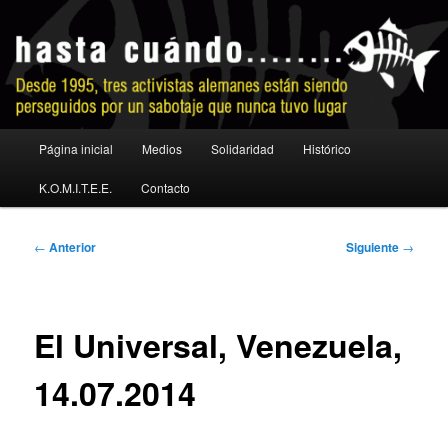
Ir
al
contenido
principal
No a la extradición
Menú
Página inicial
Medios
Solidaridad
Histórico
principal
K.O.M.I.T.E.E.
Contacto
Navegación
←
Anterior
Siguiente
→
de
entradas
El Universal, Venezuela,
14.07.2014