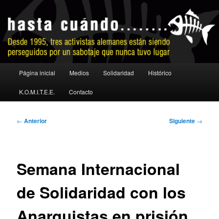
Ir
al
contenido
principal
No a la extradición
Menú
Página inicial
Medios
Solidaridad
Histórico
principal
K.O.M.I.T.E.E.
Contacto
Navegación
←
Anterior
Siguiente
→
de
entradas
Semana Internacional
de Solidaridad con los
Anarquistas en prisión