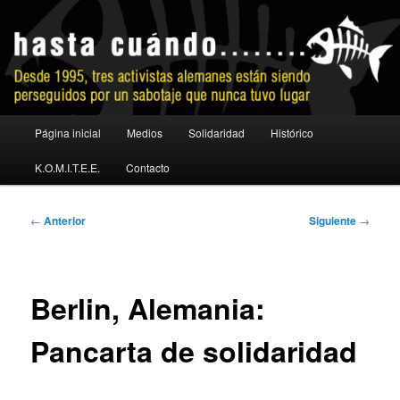
Ir
al
contenido
principal
No a la extradición
Menú
Página inicial
Medios
Solidaridad
Histórico
principal
K.O.M.I.T.E.E.
Contacto
Navegación
←
Anterior
Siguiente
→
de
entradas
Berlin, Alemania:
Pancarta de solidaridad