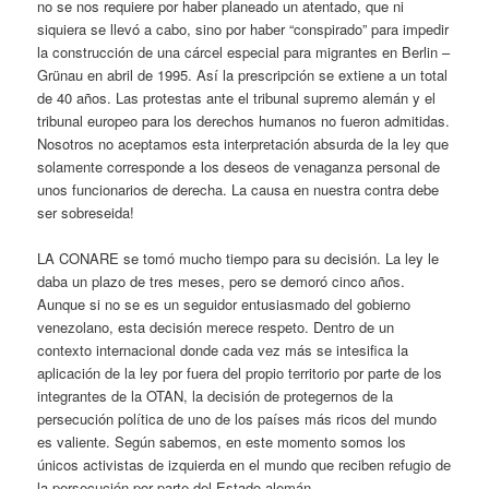
no se nos requiere por haber planeado un atentado, que ni
siquiera se llevó a cabo, sino por haber “conspirado” para impedir
la construcción de una cárcel especial para migrantes en
Berlin
–
Grünau
en abril de
1995.
Así la prescripción se extiene a un total
de 40 años. Las protestas ante el tribunal supremo alemán y el
tribunal europeo para los derechos humanos no fueron admitidas.
Nosotros no aceptamos esta interpretación absurda de la ley que
solamente corresponde a los deseos de venaganza personal de
unos funcionarios de derecha. La causa en nuestra contra debe
ser sobreseida!
LA CONARE se tomó mucho tiempo para su decisión. La ley le
daba un plazo de tres meses, pero se demoró cinco años.
Aunque si no se es un seguidor entusiasmado del gobierno
venezolano, esta decisión merece respeto. Dentro de un
contexto internacional donde cada vez más se intesifica la
aplicación de la ley por fuera del propio territorio por parte de los
integrantes de la OTAN, la decisión de protegernos de la
persecución política de uno de los países más ricos del mundo
es valiente. Según sabemos, en este momento somos los
únicos activistas de izquierda en el mundo que reciben refugio de
la persecución por parte del Estado alemán.