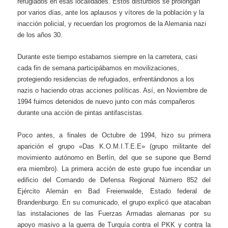
refugiados en esas localidades. Estos disturbios se prolongan
por varios días, ante los aplausos y vítores de la población y la
inacción policial, y recuerdan los progromos de la Alemania nazi
de los años 30.
Durante este tiempo estabamos siempre en la carretera, casi
cada fin de semana participábamos en movilizaciones,
protegiendo residencias de refugiados, enfrentándonos a los
nazis o haciendo otras acciones políticas. Así, en Noviembre de
1994 fuimos detenidos de nuevo junto con más compañeros
durante una acción de pintas antifascistas.
Poco antes, a finales de Octubre de 1994, hizo su primera
aparición el grupo «Das K.O.M.I.T.E.E» (grupo militante del
movimiento autónomo en Berlín, del que se supone que Bernd
era miembro). La primera acción de este grupo fue incendiar un
edificio del Comando de Defensa Regional Número 852 del
Ejército Alemán en Bad Freienwalde, Estado federal de
Brandenburgo. En su comunicado, el grupo explicó que atacaban
las instalaciones de las Fuerzas Armadas alemanas por su
apoyo masivo a la guerra de Turquía contra el PKK y contra la