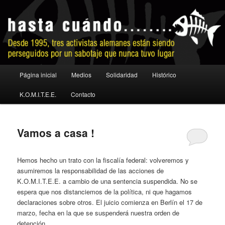
Ir
Ir
al
al
contenido
contenido
principal
secundario
No a la extradición
Menú
Página inicial
Medios
Solidaridad
Histórico
principal
K.O.M.I.T.E.E.
Contacto
Vamos a casa !
Hemos hecho un trato con la fiscalía federal: volveremos y
asumiremos la responsabilidad de las acciones de
K.O.M.I.T.E.E. a cambio de una sentencia suspendida. No se
espera que nos distanciemos de la política, ni que hagamos
declaraciones sobre otros. El juicio comienza en Berlín el 17 de
marzo, fecha en la que se suspenderá nuestra orden de
detención.