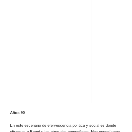
Años 90
En este escenario de efervescencia política y social es donde
situamos a Bernd y los otros dos compañeros. Nos conocíamos,