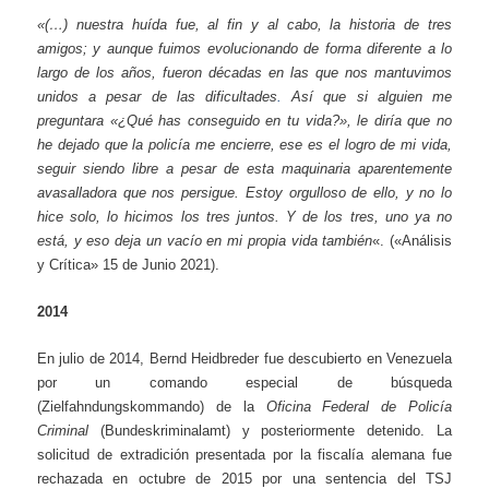
«(…) nuestra huída fue, al fin y al cabo, la historia de tres
amigos; y aunque fuimos evolucionando de forma diferente a lo
largo de los años, fueron décadas en las que nos mantuvimos
unidos a pesar de las dificultades
.
Así que si alguien me
preguntara «¿Qué has conseguido en tu vida?», le diría que no
he dejado que la policía me encierre, ese es el logro de mi vida,
seguir siendo libre a pesar de esta maquinaria aparentemente
avasalladora que nos persigue. Estoy orgulloso de ello, y no lo
hice solo, lo hicimos los tres juntos. Y de los tres, uno ya no
está, y eso deja un vacío en mi propia vida también
«. («Análisis
y Crítica» 15 de Junio 2021).
2014
En julio de 2014, Bernd Heidbreder fue descubierto en Venezuela
por un comando especial de búsqueda
(Zielfahndungskommando) de la
Oficina Federal de Policía
Criminal
(Bundeskriminalamt) y posteriormente detenido. La
solicitud de extradición presentada por la fiscalía alemana fue
rechazada en octubre de 2015 por una sentencia del TSJ