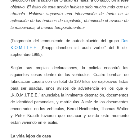
demolición de la prisión de Grünau es nuestra contribución a este
objetivo. El éxito de esta acción hubiese sido mucho más que un
símbolo. Hubiese supuesto una intervención de facto en la
aplicación de las órdenes de expulsión, deteniendo el avance de
la maquinaria, al menos temporalmente.»
(Fragmento del comunicado de autodisolución del grupo
Das
K.O.M.I.T.E.E.
„Knapp daneben ist auch vorbei“ del 6 de
septiembre 1995).
Según sus propias declaraciones, la policía encontró las
siguientes cosas dentro de los vehículos: Cuatro bombas de
fabricación casera con un total de 120 kilos de explosivos listas
para ser usadas, unos avisos de advertencia en los que el
„K.O.M.I.T.E.E.“ anunciaba la inminente detonación, documentos
de identidad personales, y matrículas. A raíz de los documentos
encontrados en los vehículos, Bernd Heidbreder, Thomas Walter
y Peter Krauth tuvieron que escapar y desde este momento
están viviendo en el exilio.
La vida lejos de casa