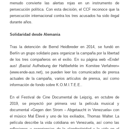
menudo convierte las alertas rojas en un instrumento de
persecución política. Con esta decisión, el CCF reconoce que la
persecución internacional contra los tres acusados ha sido ilegal
durante años.
Solidaridad desde Alemania
Tras la detención de Bernd Heidbreder en 2014, se fundó en
Berlín un grupo solidario para organizar la campaña por la libertad
de los tres compañeros en el exilio. En su página web «Ende!
aus! ¡Basta! Aufhebung der Haftbefehle im Komitee Verfahren»
(www.ende-aus.net), se pueden leer los comunicados de prensa
actuales de la campaña, varios artículos de prensa, así como
información de fondo sobre K.O.M.I.T.E.E..
En el Festival de Cine Documental de Leipzig, en octubre de
2019, se proyectó por primera vez la película musical y
documental «Gegen den Strom – Abgetaucht in Venezuela» con
el músico Mal Élevé y uno de los exiliados, Thomas Walter. La
película describe la vida cotidiana en Venezuela, así como las
reflexiones y experiencias de la clandestinidad y la vida en el