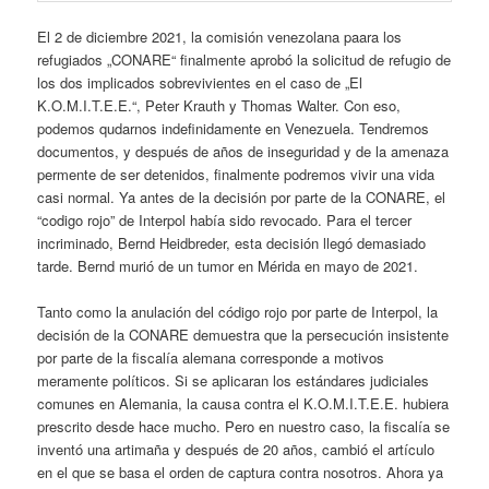
El 2 de diciembre 2021, la comisión venezolana paara los
refugiados „CONARE“ finalmente aprobó la solicitud de refugio de
los dos
implicados
sobrevivientes
en
el caso de „
E
l
K.O.M.I.T.E.E.“, Peter Krauth y Thomas Walter. Con eso,
podemos qudarnos indefinidamente en Venezuela. Tendremos
documentos, y después de a
ños de inseguridad y de la amenaza
permente de ser detenidos, finalmente podremos vivir una vida
casi normal. Ya antes de la decisión por parte de la
CONARE,
el
“codigo rojo” de
Interpol
había sido revocado
.
Para el tercer
incriminado
, Bernd Heidbreder,
esta decisión llegó demasiado
tarde.
Bernd
murió de un tumor en Mérida en mayo de
2021.
Tanto como la anulación del código rojo por parte de Interpol, la
decisión de la CONARE demuestra que la persecución insistente
por parte de la fiscalía alemana corresponde a motivos
meramente políticos. Si se aplicaran los estándares judiciales
comunes en Alemania, la causa contra el
K.O.M.I.T.E.E.
hubiera
prescrito desde hace mucho. Pero en nuestro caso, la fiscalía se
inventó una artimaña y después de 20 años, cambió el artículo
en el que se basa el orden de captura contra nosotros. Ahora ya